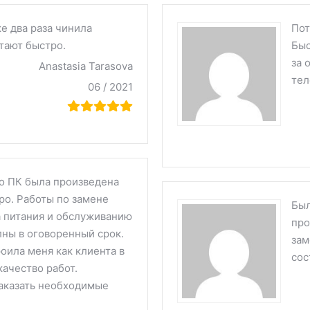
е два раза чинила
Пот
отают быстро.
Быс
за 
Anastasia Tarasova
тел
06 / 2021
о ПК была произведена
ро. Работы по замене
Был
а питания и обслуживанию
про
лны в оговоренный срок.
зам
оила меня как клиента в
сос
качество работ.
аказать необходимые