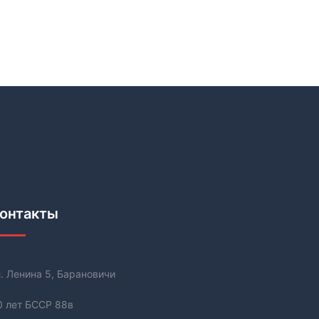
онтакты
л. Ленина 5, Барановичи
0 лет БССР 88в