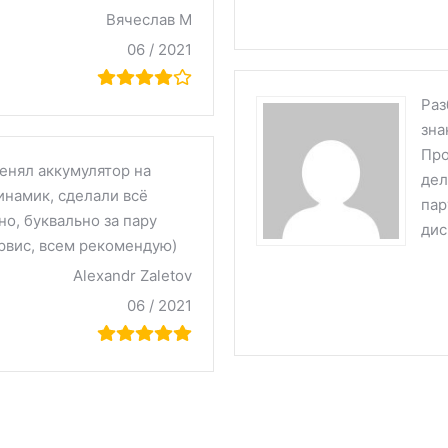
Вячеслав М
06 / 2021
Раз
зна
Про
енял аккумулятор на
дел
инамик, сделали всё
пар
но, буквально за пару
дис
рвис, всем рекомендую)
Alexandr Zaletov
06 / 2021